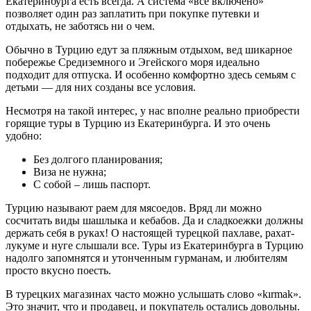
Екатеринбурга есть всегда. А система «все включено»
позволяет один раз заплатить при покупке путевки и
отдыхать, не заботясь ни о чем.
Обычно в Турцию едут за пляжным отдыхом, вед шикарное
побережье Средиземного и Эгейского моря идеально
подходит для отпуска. И особенно комфортно здесь семьям с
детьми — для них созданы все условия.
Несмотря на такой интерес, у нас вполне реально приобрести
горящие туры в Турцию из Екатеринбурга. И это очень
удобно:
Без долгого планирования;
Виза не нужна;
С собой – лишь паспорт.
Турцию называют раем для мясоедов. Вряд ли можно
сосчитать виды шашлыка и кебабов. Да и сладкоежки должны
держать себя в руках! О настоящей турецкой пахлаве, рахат-
лукуме и нуге слышали все. Туры из Екатеринбурга в Турцию
надолго запомнятся и утонченным гурманам, и любителям
просто вкусно поесть.
В турецких магазинах часто можно услышать слово «kırmak».
Это значит, что и продавец, и покупатель остались довольны.