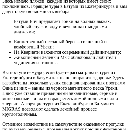
Здесь немало пляжей, каждый из которых имеет своих
поклонников. Горящие туры в Батуми из Екатеринбурга и вам
дадут такую возможность выбора.
Батуми-Бич предлагает гонки на водных лыжах,
удобный спуск в воду и вечеринки с модными
диджеями;
Единственный песчаный берег – солнечный и
комфортный Уреки;
На Квариати находится современный дайвинг-центр;
Живописный Зеленый Мыс облюбовали любители
уединения и тишины.
Вы поступите мудро, если будете рассматривать туры из
Екатеринбурга в Батуми как шанс поправить здоровье. Здесь
разработаны несколько узких специализированных программ.
Одна из них – ванны из черного магнитного песка Уреки.
Плюс уже ставшие привычными эвкалиптовые, серные и
минеральные – и вы возвращаетесь домой полными сил и
энергии. А горящие туры из Екатеринбурга в Батуми от
MIGRAS позволяют сделать лечебный процесс
круглогодичным.
Отменное воздействие на самочувствие оказывают прогулки
по Бульвару безделья, променады вокруг поющих фонтанов и