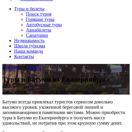
Туры и билеты
Поиск туров
Горящие туры
Автобусные туры
Авиабилеты
Санатории
Недвижимость
Школа туризма
Наша команда
Контакты
Главная
⟶
Грузия
⟶
Батуми
Туры в Батуми из Екатеринбурга
Доверьте свой отдых нам, и бронируйте выгодно
Батуми всегда привлекал туристов сервисом довольно
высокого уровня, ухоженной береговой линией и
запоминающимися памятными местами. Можно приобрести
туры в Батуми из Екатеринбурга и получить массу
удовольствий, не потратив при этом крупную сумму денег.